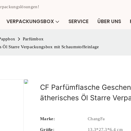
Verpackungslösungen!
VERPACKUNGSBOX
SERVICE
ÜBER UNS
 Pappbox
Parfümbox
s Öl Starre Verpackungsbox mit Schaumstoffeinlage
CF Parfümflasche Geschen
ätherisches Öl Starre Ver
Marke:
ChangFa
Größe:
13,3*27,3*6,4 cm