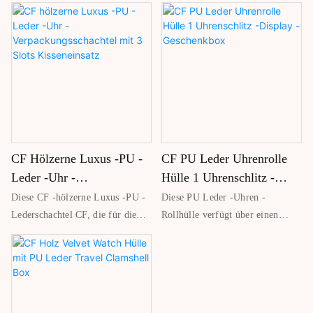
CF Hölzerne Luxus -PU -
CF PU Leder Uhrenrolle
Leder -Uhr -
Hülle 1 Uhrenschlitz -
Verpackungsschachtel Mit
Display -Geschenkbox
Diese CF -hölzerne Luxus -PU -
Diese PU Leder -Uhren -
3 Slots Kisseneinsatz
Lederschachtel CF, die für die
Rollhülle verfügt über einen
Premium -Präsentation entworfen
sicheren Slot, wodurch sie ideal
wurde, verfügt über ein elegantes
für die Aufbewahrung oder
Äußeres mit glattem Leder -
Anzeige eines einzelnen Luxus -
Finish und einer festen
Uhrwerks ist. Sein kompaktes,
Holzstruktur. Im Inneren halten
zylindrisches Design eignet sich