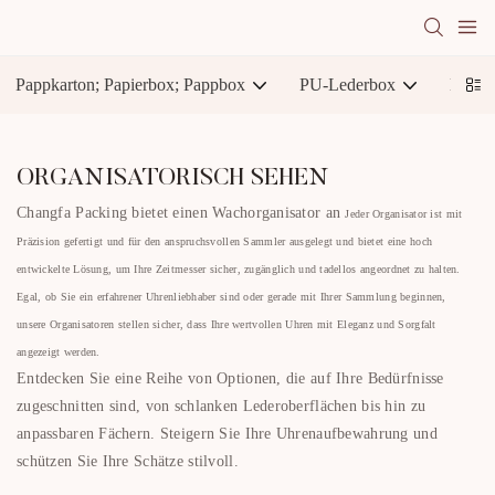
Pappkarton; Papierbox; Pappbox
PU-Lederbox
Karto
ORGANISATORISCH SEHEN
Changfa Packing bietet einen Wachorganisator an
Jeder Organisator ist mit
Präzision gefertigt und für den anspruchsvollen Sammler ausgelegt und bietet eine hoch
entwickelte Lösung, um Ihre Zeitmesser sicher, zugänglich und tadellos angeordnet zu halten.
Egal, ob Sie ein erfahrener Uhrenliebhaber sind oder gerade mit Ihrer Sammlung beginnen,
unsere Organisatoren stellen sicher, dass Ihre wertvollen Uhren mit Eleganz und Sorgfalt
angezeigt werden.
Entdecken Sie eine Reihe von Optionen, die auf Ihre Bedürfnisse
zugeschnitten sind, von schlanken Lederoberflächen bis hin zu
anpassbaren Fächern. Steigern Sie Ihre Uhrenaufbewahrung und
schützen Sie Ihre Schätze stilvoll.