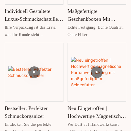
Reise-Schmuckaufbewahrung
Individuell Gestaltete
Maßgefertigte
suchen, die elegantes, modernes
Design mit zuverlässigem Schutz
Luxus-Schmuckschatulle –
Geschenkboxen Mit
verbindet, ist unser Reise-
Heben Sie Ihre Marke
Doppeltür
Ihre Verpackung ist das Erste,
Echte Fertigung. Echte Qualität.
Schmucketui mit Reißverschluss
Hervor
was Ihr Kunde sieht.
Ohne Filter.
genau das Richtige für Ihre
und es sollte sofort Qualität, Stil
Reiseausrüstung.
und Wert vermitteln.
Diese Schmuckschatulle ist genau
dafür konzipiert:
Werten Sie Ihr Produkt auf und
stärken Sie Ihre Markenidentität.
Bestseller: Perfekter
Neu Eingetroffen |
Schmuckorganizer
Hochwertige Magnetische
Parfümverpackung Mit
Entdecken Sie die perfekte
Wo Duft auf Handwerkskunst