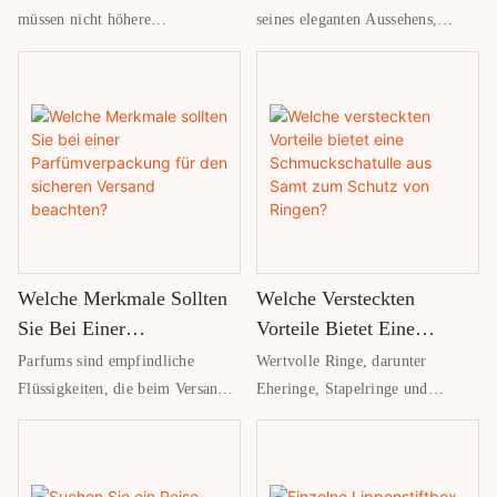
Hochwertigen
müssen nicht höhere
seines eleganten Aussehens,
Verpackungen Und
Versandkosten bedeuten. Unsere
seiner weichen Haptik und seiner
einteilige, faltbare Magnetbox
vielseitigen Einsatzmöglichkeiten
Schreibwaren
bietet eine clevere Lösung: Sie
häufig für hochwertige
vereint die Optik einer
Verpackungen, Schreibwaren,
hochwertigen, stabilen Box mit
Geschenkboxen,
einem platzsparenden
Schmuckkästchen, Notizbücher
Faltmechanismus.
und Aufbewahrungsprodukte
verwendet. Allerdings sind nicht
alle PU-Materialien gleich. Für
Welche Merkmale Sollten
Welche Versteckten
Marken, die Luxusverpackungen
oder hochwertige
Sie Bei Einer
Vorteile Bietet Eine
Schreibwarenprodukte
Parfümverpackung Für
Schmuckschatulle Aus
Parfums sind empfindliche
Wertvolle Ringe, darunter
entwickeln, ist es daher
Den Sicheren Versand
Samt Zum Schutz Von
Flüssigkeiten, die beim Versand
Eheringe, Stapelringe und
unerlässlich, die Eigenschaften
Beachten?
Ringen?
leicht zerbrechen oder auslaufen
Edelsteinringe, benötigen die
von PU-Leder zu kennen, um
können. Hochwertige
richtige Aufbewahrung, um ihren
Ästhetik, Haltbarkeit und Kosten
Versandkartons für Parfums
Wert zu bewahren. Viele
in Einklang zu bringen.