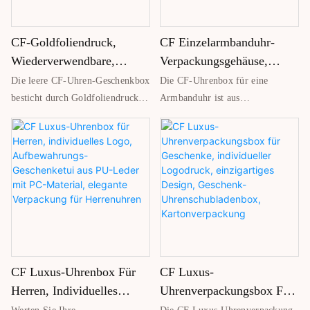
Markenfinish sorgen – ideal für
Logodruck sind möglich, um Ihre
luxuriöse und nachhaltige
Markenpräsenz zu steigern.
CF-Goldfoliendruck,
CF Einzelarmbanduhr-
Verpackungen.
Wiederverwendbare,
Verpackungsgehäuse,
Recycelte Materialien,
Aufbewahrungsbox Aus
Die leere CF-Uhren-Geschenkbox
Die CF-Uhrenbox für eine
Wasserdichte, Leere
PU-Leder, Individuelle
besticht durch Goldfoliendruck,
Armbanduhr ist aus
Papieruhr-Geschenkbox,
Uhrenanzeige,
ist wasserdicht und besteht aus
hochwertigem PU-Leder gefertigt
wiederverwendbaren
und vereint Stil und
Verpackung, Uhrenbox
Geschenkbox
Recyclingmaterialien. Robust und
Funktionalität für die
dennoch elegant bietet sie
Aufbewahrung einer einzelnen
zuverlässigen Schutz für Uhren
Uhr. Sie eignet sich perfekt als
und verbindet
Aufbewahrungslösung, um Ihre
Umweltfreundlichkeit mit
Armbanduhr vor Kratzern zu
hochwertiger Ästhetik – ideal
schützen, und dient gleichzeitig
zum Verschenken oder Ausstellen
als elegante Präsentationsbox für
CF Luxus-Uhrenbox Für
CF Luxus-
im Einzelhandel.
Ihre Uhr. Dank individueller
Optionen ist sie auch eine ideale
Herren, Individuelles
Uhrenverpackungsbox Für
Geschenkbox für eine einzelne
Logo, Aufbewahrungs-
Geschenke, Individueller