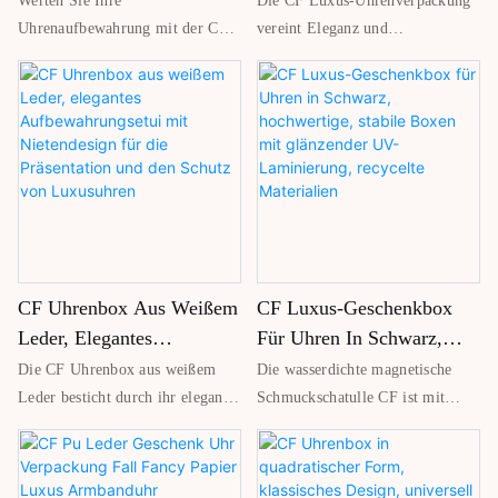
Werten Sie Ihre
Die CF Luxus-Uhrenverpackung
Uhr – geeignet für den
Geschenketui Aus PU-
Logodruck, Einzigartiges
Uhrenaufbewahrung mit der CF
vereint Eleganz und
Eigengebrauch oder als
Leder Mit PC-Material,
Design, Geschenk-
Luxus-Uhrenbox für Herren auf
Funktionalität mit ihrem
Markenverpackung. Das
– gefertigt aus hochwertigem PU-
einzigartigen Schubladendesign.
Elegante Verpackung Für
Uhrenschubladenbox,
kompakte Design bietet Platz für
Leder für einen edlen Look,
Hergestellt aus strapazierfähigem
Herrenuhren
Kartonverpackung
eine Uhr und eignet sich daher
gepaart mit strapazierfähigem
Hartkarton bietet sie
ideal für Reisen, die
PC-Material für langanhaltenden
hervorragenden Schutz und ein
Aufbewahrung zu Hause oder als
Schutz. Ideal zum Ordnen und
angenehmes Auspackerlebnis.
Geschenk für Uhrenliebhaber.
Aufbewahren von Herrenuhren,
Perfekt für
dient sie gleichzeitig als
Luxusuhrengeschenke, mit
durchdachtes Geschenketui.
individuellem Logodruck für eine
CF Uhrenbox Aus Weißem
CF Luxus-Geschenkbox
Individuelle Logo-Optionen
hochwertige Markenpräsentation.
ermöglichen eine persönliche
Leder, Elegantes
Für Uhren In Schwarz,
oder markenbezogene Note,
Aufbewahrungsetui Mit
Hochwertige, Stabile
Die CF Uhrenbox aus weißem
Die wasserdichte magnetische
während die elegante Verpackung
Nietendesign Für Die
Boxen Mit Glänzender UV-
Leder besticht durch ihr elegantes
Schmuckschatulle CF ist mit
die Geschenkidee steigert.
Präsentation Und Den
Laminierung, Recycelte
Nietendesign und die hochwertige
einem sicheren Magnetverschluss
Perfekt für Uhrenliebhaber,
Verarbeitung. Sie bietet Luxus
und einer weichen
Schutz Von Luxusuhren
Materialien
Sammler und alle, die ihre Uhren
und Langlebigkeit. Sie ist für die
Schaumstoffeinlage ausgestattet,