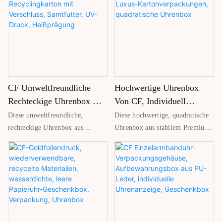
CF Umweltfreundliche
Hochwertige Uhrenbox
Rechteckige Uhrenbox Aus
Von CF, Individuell
Recyclingkarton Mit
Gestaltete Luxus-
Diese umweltfreundliche,
Diese hochwertige, quadratische
Verschluss, Samtfutter,
Kartonverpackungen,
rechteckige Uhrenbox aus
Uhrenbox aus stabilem Premium-
UV-Druck, Heißprägung
Quadratische Uhrenbox
Recyclingkarton verfügt über
Karton bietet eine langlebige und
einen sicheren Verschluss für die
elegante Verpackung. Sie wurde
hygienische Aufbewahrung Ihrer
für die Präsentation luxuriöser
Uhren. Das weiche Samtfutter
Uhren entwickelt und bietet
schützt vor Kratzern, während
sicheren Schutz sowie ein
UV-Druck und Heißprägung für
exklusives Auspackerlebnis.
ein edles, hochwertiges
Individuelle Größen, Farben und