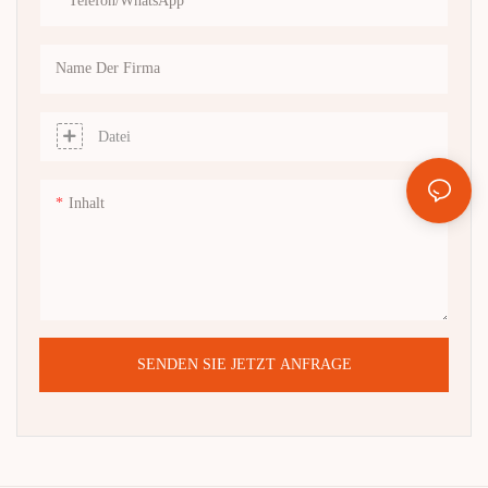
Telefon/WhatsApp
Hauch von Luxus, während die
Plüsch-Innenauskleidung die
kratzfreie Lagerung
Name Der Firma
gewährleistet. Diese Uhrenbox
ideal für Sammler, Einzelhändler
Datei
oder als High-End-Geschenk
kombiniert dauerhafte
Konstruktionen mit eleganter
Inhalt
Ästhetik.
SENDEN SIE JETZT ANFRAGE