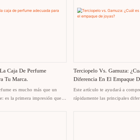
La Caja De Perfume
Terciopelo Vs. Gamuza: ¿Cu
a Tu Marca.
Diferencia En El Empaque D
erfume es mucho más que un
Este artículo te ayudará a comp
: es la primera impresión que
rápidamente las principales difer
 fragancia. El empaque
terciopelo y la gamuza, y cómo e
 realzar el valor del producto,
material adecuado para tu proye
 y crear una experiencia
empaque de joyería.
brirlo.