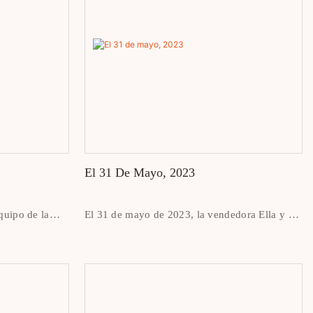
diseñadores y proveedores de renombre
internacional.
El 31 De Mayo, 2023
quipo de la
El 31 de mayo de 2023, la vendedora Ella y el
 compradores
gerente de comercio exterior Sean cenaron con
 se tomó una
la cliente estadounidense Eugenia Pérez.