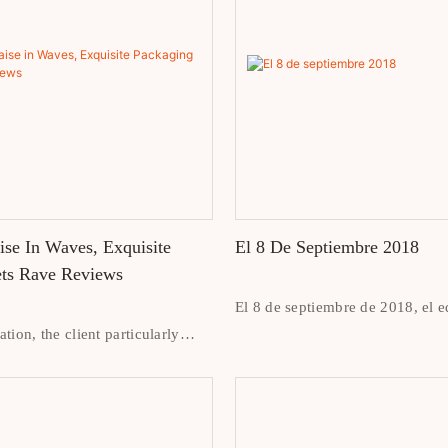
ise In Waves, Exquisite
El 8 De Septiembre 2018
ts Rave Reviews
El 8 de septiembre de 2018, el e
ation, the client particularly
empresa recibió a los clientes y
t our packaging not only
participantes en la exposición y
remium feel of the product, but
foto de grupo con ellos.
rictly to the design
ith every detail being