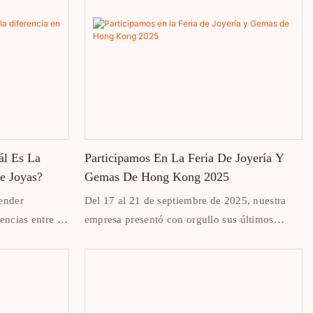
ál Es La
Participamos En La Feria De Joyería Y
e Joyas?
Gemas De Hong Kong 2025
render
Del 17 al 21 de septiembre de 2025, nuestra
encias entre el
empresa presentó con orgullo sus últimos
legir el
diseños y soluciones de embalaje premium en
cto de
la Feria de Joyería y Gemas de Hong Kong.
Siendo una de las ferias de joyería más
influyentes del mundo, la feria reunió a marcas,