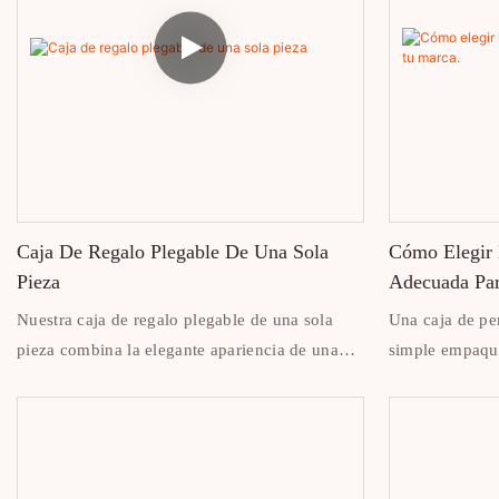
Caja De Regalo Plegable De Una Sola
Cómo Elegir 
Pieza
Adecuada Par
Nuestra caja de regalo plegable de una sola
Una caja de p
pieza combina la elegante apariencia de una
simple empaque
caja rígida con la practicidad de un diseño
da tu marca de
plegable. Se envía desmontada para reducir el
adecuado puede
espacio de almacenamiento y los costos de
atraer clientes
envío, y se pliega en segundos para un montaje
memorable al a