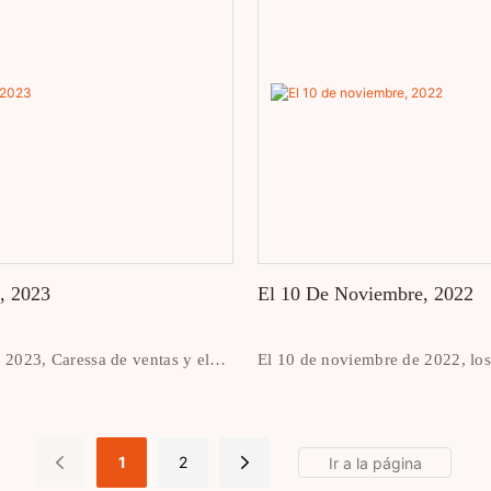
afted to perfection
l, 2023
El 10 De Noviembre, 2022
e 2023, Caressa de ventas y el
El 10 de noviembre de 2022, lo
 reunieron con el cliente de
la empresa tomaron fotografías j
, en una cafetería.
durante el team building.
1
2