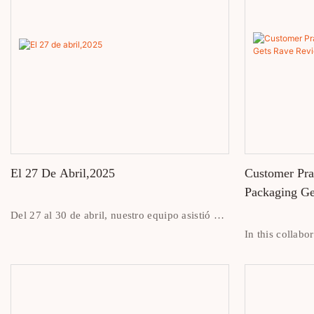
rápido y sencillo.
El 27 De Abril,2025
Customer Pra
Packaging Ge
Del 27 al 30 de abril, nuestro equipo asistió a
la exposición de envases de lujo en Asiaworld-
In this collabor
Expo, Hong Kong. Fue una oportunidad
emphasized tha
fantástica para mostrar nuestros últimos diseños
enhanced the p
de empaque y conectarse con clientes nuevos y
also adhered st
existentes de todo el mundo.
requirements, w