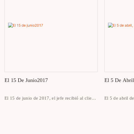
meticulously cr
El 15 De Junio2017
El 5 De Abri
El 15 de junio de 2017, el jefe recibió al cliente
El 5 de abril d
Wildix en la oficina de la empresa.
gerente Sean se
Mongolia, Unur