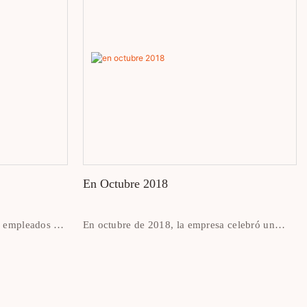
En Octubre 2018
s empleados de
En octubre de 2018, la empresa celebró un
unto al lago
team building en la montaña Feixia, Qingyuan,
Guangdong.