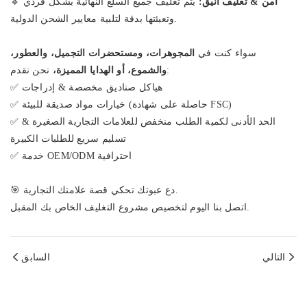
آمن & تغليف أنيق:
يتم تغليف جميع السلع النهائية بشكل فردي
🔹
وتعبئتها بدقة لتلبية معايير الشحن الدولية.
سواء كنت في
المجوهرات، ومستحضرات التجميل، والعطور،
نحن نقدم:
والشموع، أو الهدايا المميزة،
✅ هياكل صناديق مخصصة & إدراجات
✅ خيارات مواد صديقة للبيئة (حاصلة على شهادة FSC)
✅ الحد الأدنى لكمية الطلب منخفض للعلامات التجارية الصغيرة &
تسليم سريع للطلبات الكبيرة
✅ خدمة OEM/ODM احترافية
🎯 دع عبوتك تحكي قصة علامتك التجارية.
اتصل بنا اليوم لتخصيص مشروع التغليف الخاص بك المقبل.
التالي
السابق