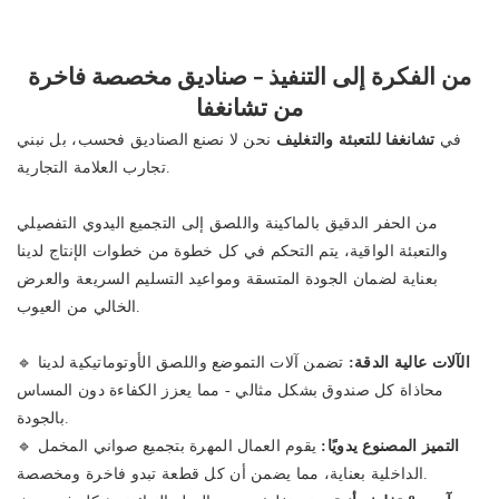
من الفكرة إلى التنفيذ - صناديق مخصصة فاخرة
من تشانغفا
في
تشانغفا للتعبئة والتغليف
نحن لا نصنع الصناديق فحسب، بل نبني
تجارب العلامة التجارية.
من الحفر الدقيق بالماكينة واللصق إلى التجميع اليدوي التفصيلي
والتعبئة الواقية، يتم التحكم في كل خطوة من خطوات الإنتاج لدينا
بعناية لضمان الجودة المتسقة ومواعيد التسليم السريعة والعرض
الخالي من العيوب.
الآلات عالية الدقة:
تضمن آلات التموضع واللصق الأوتوماتيكية لدينا
🔹
محاذاة كل صندوق بشكل مثالي - مما يعزز الكفاءة دون المساس
بالجودة.
التميز المصنوع يدويًا:
يقوم العمال المهرة بتجميع صواني المخمل
🔹
الداخلية بعناية، مما يضمن أن كل قطعة تبدو فاخرة ومخصصة.