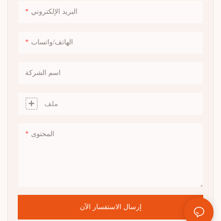
مظهرًا فاخرًا ومتطورًا. تم تصميم
البريد الإلكتروني
صندوق الخاتم هذا للمناسبات
الخاصة، حيث يضيف لمسة
إضافية من الأناقة إلى عروض
الهاتف/واتساب
الزواج وحفلات الزفاف والذكرى
السنوية. تصميمها المدمج وخفيف
اسم الشركة
الوزن يجعلها سهلة الحمل، في
حين يضمن الإغلاق الآمن بقاء
مجوهراتك آمنة. مثالية للهدايا
ملف
والعرض بالتجزئة والتخزين
الشخصي
المحتوى
إرسال الاستفسار الآن