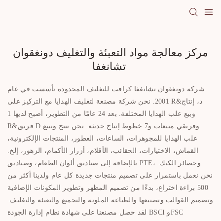
مركز معالجة مواد التعبئة والتغليف دونغقوان
تشانغفا
شركة دونغقوان تشانغفا كرافت للتغليف المحدودة تأسست في عام
2001. نحن شركة مصنعة لتغليف الهدايا مع التركيز على R&د، إنتاج
وبيع علب الهدايا المختلفة. بعد 24 عامًا من التطوير، أصبح لديها 1
R&فريق D وفريقي مبيعات و7 خطوط إنتاج حديثة.
نحن ننتج ونبيع
علب الهدايا للمجوهرات، الساعات، العطور، المنتجات الإلكترونية،
القماش، الاختيارات، الحقائب، الأقلام، أزرار الأكمام، الزهور، إلخ.
بالإضافة إلى صناديق ألوان الطعام، وصناديق PTE، وحصائر الكيك.
نحن نعمل باستمرار على تصميم منتجات جديدة كل عام ولدينا أكثر من
500 براءة اختراع، بدءًا من تصميم المظهر وتطوير المكونات الإضافية
وتصميم القوالب وتصنيعها والطباعة الملونة والتجميع والتعبئة والتغليف.
لقد حصل مصنعنا على شهادة نظام إدارة الجودة BSCI وFSC