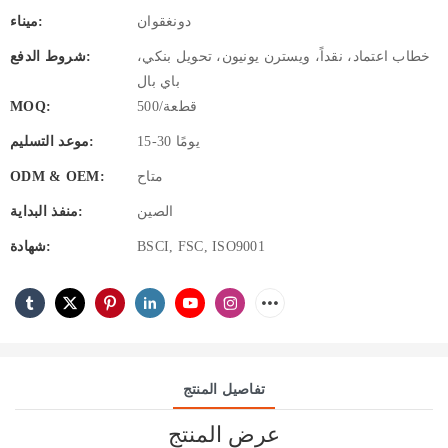
دونغقوان
ميناء:
خطاب اعتماد، نقداً، ويسترن يونيون، تحويل بنكي،
شروط الدفع:
باي بال
500/قطعة
MOQ:
15-30 يومًا
موعد التسليم:
متاح
ODM & OEM:
الصين
منفذ البداية:
BSCI, FSC, ISO9001
شهادة:
تفاصيل المنتج
عرض المنتج