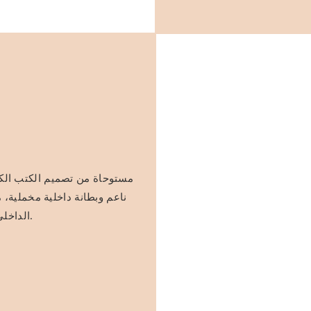
مستوحاة من تصميم الكتب الكل
ناعم وبطانة داخلية مخملية، م
الداخلي الأنيق يعرض القلائد بشكل جميل ويعزز من جمالها العام.