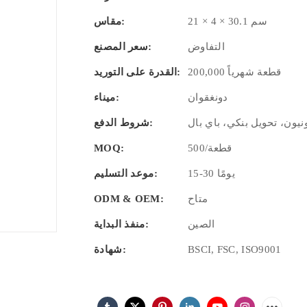
21 × 4 × 30.1 سم
مقاس:
التفاوض
سعر المصنع:
200,000 قطعة شهرياً
القدرة على التوريد:
دونغقوان
ميناء:
نيون، تحويل بنكي، باي بال
شروط الدفع:
500/قطعة
MOQ:
15-30 يومًا
موعد التسليم:
متاح
ODM & OEM:
الصين
منفذ البداية:
BSCI, FSC, ISO9001
شهادة: