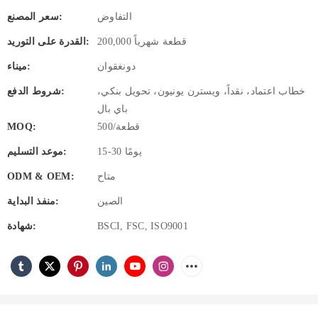
التفاوض
سعر المصنع:
200,000 قطعة شهرياً
القدرة على التوريد:
دونغقوان
ميناء:
خطاب اعتماد، نقداً، ويسترن يونيون، تحويل بنكي،
شروط الدفع:
باي بال
500/قطعة
MOQ:
15-30 يومًا
موعد التسليم:
متاح
ODM & OEM:
الصين
منفذ البداية:
BSCI, FSC, ISO9001
شهادة: