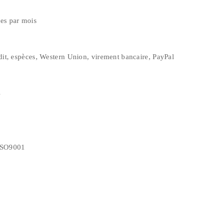
es par mois
édit, espèces, Western Union, virement bancaire, PayPal
s
ISO9001