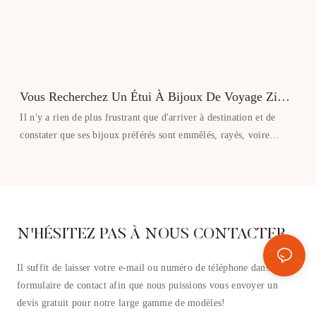
Vous Recherchez Un Étui À Bijoux De Voyage Zippé
Qui Allie Style Et Sécurité ?
Il n'y a rien de plus frustrant que d'arriver à destination et de
constater que ses bijoux préférés sont emmêlés, rayés, voire
perdus. Les pochettes à bijoux classiques sont fragiles, peu
esthétiques et n'offrent pas une protection optimale à vos
précieux accessoires lors de vos déplacements. Si vous recherchez
une solution de rangement pour vos bijoux de voyage alliant
élégance et modernité à une protection fiable, notre étui zippé est
N'HÉSITEZ PAS À NOUS CONTACTER
l'accessoire indispensable à votre trousse de voyage.
Il suffit de laisser votre e-mail ou numéro de téléphone dans le
formulaire de contact afin que nous puissions vous envoyer un
devis gratuit pour notre large gamme de modèles!