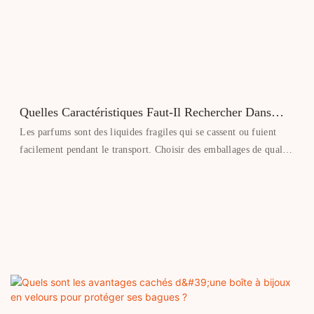
Quelles Caractéristiques Faut-Il Rechercher Dans
Une Boîte À Parfum Pour Un Transport En Toute
Les parfums sont des liquides fragiles qui se cassent ou fuient
Sécurité ?
facilement pendant le transport. Choisir des emballages de qualité
pour vos parfums vous permet de limiter les retours, d'éviter les
réclamations clients et de préserver votre image de marque. Voici
les caractéristiques essentielles à prendre en compte pour un
transport sécurisé de vos parfums.