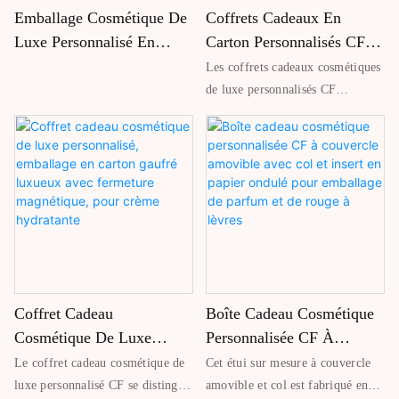
Emballage Cosmétique De
Coffrets Cadeaux En
efficacement le produit et
voyages, les cadeaux et pour
valorise la marque.
ranger vos bijoux avec élégance.
Luxe Personnalisé En
Carton Personnalisés CF
Papier Rigide Avec
Luxury Cosmetic En
Les coffrets cadeaux cosmétiques
Couvercle Amovible Et
Forme De Lèvres, Avec
de luxe personnalisés CF
Insert En Carton Pour
Couvercle Et Base, Pour
présentent un couvercle et une
base élégants en forme de lèvres,
Parfums Et Produits. Boîte
Rouges À Lèvres, Gloss Et
fabriqués en carton robuste.
À Parfum
Huiles À Lèvres
Parfaits pour emballer rouges à
lèvres, gloss et huiles à lèvres,
ces coffrets haut de gamme
allient style et praticité pour
offrir ou vendre des produits de
beauté.
Coffret Cadeau
Boîte Cadeau Cosmétique
Cosmétique De Luxe
Personnalisée CF À
Personnalisé, Emballage
Couvercle Amovible Avec
Le coffret cadeau cosmétique de
Cet étui sur mesure à couvercle
En Carton Gaufré Luxueux
Col Et Insert En Papier
luxe personnalisé CF se distingue
amovible et col est fabriqué en