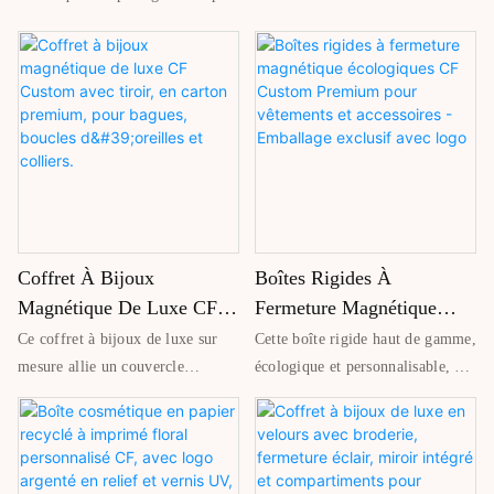
Coffret À Bijoux
Boîtes Rigides À
Magnétique De Luxe CF
Fermeture Magnétique
Custom Avec Tiroir, En
Écologiques CF Custom
Ce coffret à bijoux de luxe sur
Cette boîte rigide haut de gamme,
Carton Premium, Pour
Premium Pour Vêtements
mesure allie un couvercle
écologique et personnalisable, est
Bagues, Boucles D'oreilles
Et Accessoires - Emballage
magnétique à un tiroir coulissant
dotée d'une fermeture magnétique
pour un rangement et une
pour un emballage à la fois sûr et
Et Colliers.
Exclusif Avec Logo
présentation élégants. Fabriqué
élégant. Fabriquée à partir de
en carton rigide de qualité
matériaux durables, elle allie