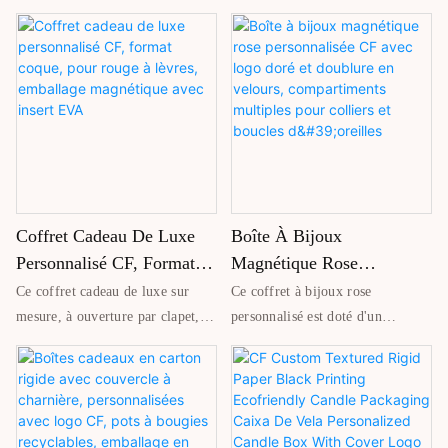
Avec Fermeture
Ondulé Pour Emballage De
par ses élégants graphismes en
carton résistant et conçu pour un
relief, son carton résistant et sa
emballage cosmétique élégant.
Magnétique, Pour Crème
Parfum Et De Rouge À
fermeture magnétique sécurisée.
L'insert en carton ondulé
Hydratante
Lèvres
Conçu pour les crèmes
maintient fermement les flacons
hydratantes et les produits de
de parfum et les rouges à lèvres,
beauté, il offre un emballage haut
assurant une protection optimale
de gamme idéal pour les cadeaux
lors du stockage et du transport.
de prestige et la présentation en
Idéal pour les coffrets cadeaux de
magasin.
cosmétiques de marque.
Coffret Cadeau De Luxe
Boîte À Bijoux
Personnalisé CF, Format
Magnétique Rose
Coque, Pour Rouge À
Personnalisée CF Avec
Ce coffret cadeau de luxe sur
Ce coffret à bijoux rose
Lèvres, Emballage
Logo Doré Et Doublure En
mesure, à ouverture par clapet,
personnalisé est doté d'un
Magnétique Avec Insert
Velours, Compartiments
est conçu pour les cosmétiques et
couvercle magnétique à charnière
les rouges à lèvres. Fabriqué en
et d'un élégant logo doré pour
EVA
Multiples Pour Colliers Et
carton rigide avec une fermeture
une allure luxueuse. Sa doublure
Boucles D'oreilles
magnétique, il offre une
en velours doux et son intérieur
présentation élégante et sécurisée.
compartimenté permettent un