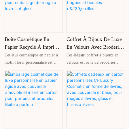
supérieure, il protège bagues,
robustesse et raffinement, et est
boucles d'oreilles et colliers des
idéale pour les vêtements et
rayures et les maintient en toute
accessoires. L'impression
sécurité. Idéal pour les
personnalisée du logo renforce
emballages de luxe, les cadeaux
l'identité de la marque, la rendant
Boîte Cosmétique En
Coffret À Bijoux De Luxe
et les collections de bijoux de
parfaite pour une présentation de
marque.
produit exclusive et un emballage
Papier Recyclé À Imprimé
En Velours Avec Broderie,
de vente au détail optimal.
Floral Personnalisé CF,
Fermeture Éclair, Miroir
Cet étui cosmétique en papier à
Cet élégant coffret à bijoux en
Avec Logo Argenté En
Intégré Et Compartiments
motif floral personnalisé est
velours est orné de broderies
Relief Et Vernis UV, Pour
Pour Bagues Et Boucles
fabriqué à partir de matériaux
raffinées, d'une fermeture éclair
recyclés, alliant respect de
fluide et d'un miroir intégré pour
Emballage De Rouge À
D'oreilles.
l'environnement et élégance.
une utilisation quotidienne
Lèvres Et Gloss.
Orné d'un logo argenté, d'un
pratique. Doté de plusieurs
gaufrage et d'une impression UV,
compartiments, il permet de
il offre une finition haut de
ranger soigneusement bagues,
gamme. Idéal pour le
boucles d'oreilles et autres
conditionnement de rouges à
accessoires tout en les protégeant
lèvres et de gloss, il protège
des rayures. Idéal pour les