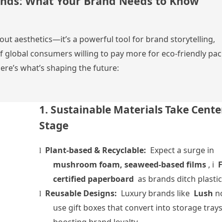
rends: What Your Brand Needs to Know
ut aesthetics—it’s a powerful tool for brand storytelling,
 global consumers willing to pay more for eco-friendly pac
Here’s what’s shaping the future:
1. Sustainable Materials Take Cente
Stage
Plant-based & Recyclable:
Expect a surge in
l
mushroom foam, seaweed-based films
, і
F
certified paperboard
as brands ditch plastic
Reusable Designs:
Luxury brands like
Lush
n
l
use gift boxes that convert into storage tra