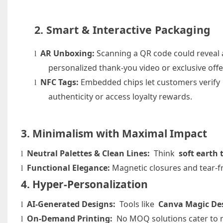
2. Smart & Interactive Packaging
AR Unboxing:
Scanning a QR code could reveal 
l
personalized thank-you video or exclusive offe
NFC Tags:
Embedded chips let customers verify
l
authenticity or access loyalty rewards.
3. Minimalism with Maximal Impact
Neutral Palettes & Clean Lines:
Think
soft earth
l
Functional Elegance:
Magnetic closures and tear-fr
l
4. Hyper-Personalization
AI-Generated Designs:
Tools like
Canva Magic De
l
On-Demand Printing:
No MOQ solutions cater to n
l