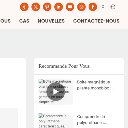
NOUS
CAS
NOUVELLES
CONTACTEZ-NOUS
Recommandé Pour Vous
Boîte magnétique
pliante monobloc :
l’emballage haut de
gamme en toute
simplicité
Comprendre le
polyuréthane :