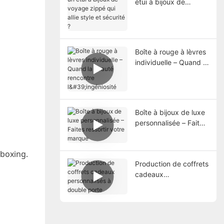
étui à bijoux de
voyage zippé qui allie
style et sécurité ?
Boîte à rouge à lèvres
individuelle – Quand la
beauté rencontre
l'ingéniosité
Boîte à bijoux de luxe
personnalisée – Faites
ressortir votre marque
boxing.
Production de coffrets
cadeaux
personnalisés à
double porte