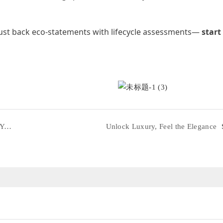
st back eco-statements with lifecycle assessments—
start
The Advantages of Custom Packaging: How to Make Your Brand Stand Out
Unlock Luxury, Feel the Elegance