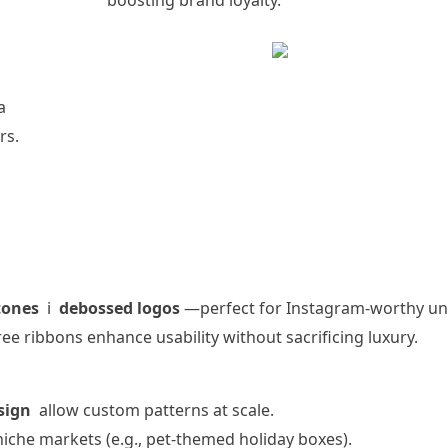
boosting brand loyalty.
a
rs.
 tones
і
debossed logos
—perfect for Instagram-worthy un
ee ribbons enhance usability without sacrificing luxury.
sign
allow custom patterns at scale.
iche markets (e.g., pet-themed holiday boxes).