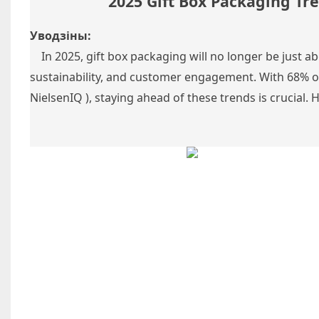
2025 Gift Box Packaging T
Уводзіны:
In 2025, gift box packaging will no longer be just abo
sustainability, and customer engagement. With 68% of
NielsenIQ
), staying ahead of these trends is crucial. 