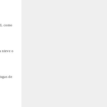
ad, como
a nieve o
fugas de