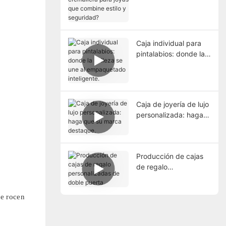
cremallera para joyas
que combine estilo y
seguridad?
Caja individual para
pintalabios: donde la
belleza se une al
empaquetado
inteligente.
Caja de joyería de lujo
personalizada: haga
que su marca
destaque.
Producción de cajas
de regalo
personalizadas de
doble puerta
se rocen