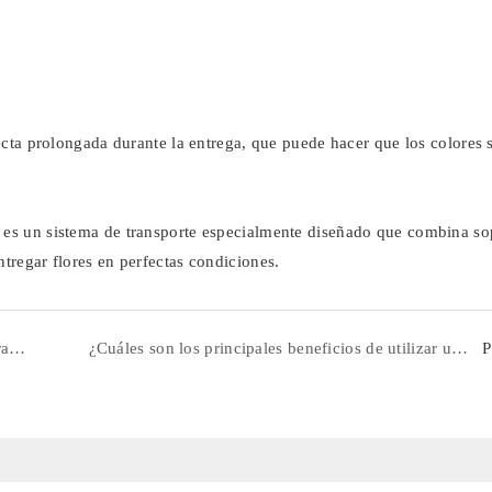
recta prolongada durante la entrega, que puede hacer que los colores 
: es un sistema de transporte especialmente diseñado que combina so
ntregar flores en perfectas condiciones.
¿Cómo protegen las cajas de papel los productos durante el envío y el almacenamiento?
¿Cuáles son los principales beneficios de utilizar un joyero para organizar sus preciados accesorios?
P