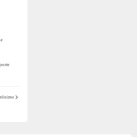
se
porte
róximo