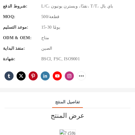
L/C، نقدًا، ويسترن يونيون، T/T، باي بال
شروط الدفع:
500/قطعة
MOQ:
15-30 يومًا
موعد التسليم:
متاح
ODM & OEM:
الصين
منفذ البداية:
BSCI, FSC, ISO9001
شهادة:
تفاصيل المنتج
عرض المنتج