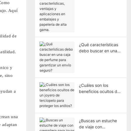
poliuretano:
. Como
características,
lujo. Aquí
ventajas y
aplicaciones en
embalajes y papelería
de alta gama.
ilidad de
¿Qué características
debo buscar en una
atilidad.
caja de perfume para
garantizar un envío
único y
seguro?
e, sino
¿Cuáles son los
 ayudan a
beneficios ocultos de
un joyero de
terciopelo para
proteger los anillos?
 crean una
¿Buscas un estuche
e adaptan
de viaje con