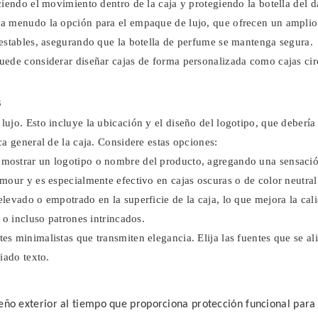
ciendo el movimiento dentro de la caja y protegiendo la botella del d
n a menudo la opción para el empaque de lujo, que ofrecen un amplio
 estables, asegurando que la botella de perfume se mantenga segura.
uede considerar diseñar cajas de forma personalizada como cajas cir
s
jo. Esto incluye la ubicación y el diseño del logotipo, que debería s
a general de la caja. Considere estas opciones:
e mostrar un logotipo o nombre del producto, agregando una sensaci
mour y es especialmente efectivo en cajas oscuras o de color neutral
elevado o empotrado en la superficie de la caja, lo que mejora la cali
 o incluso patrones intrincados.
es minimalistas que transmiten elegancia. Elija las fuentes que se a
iado texto.
eño exterior al tiempo que proporciona protección funcional para 