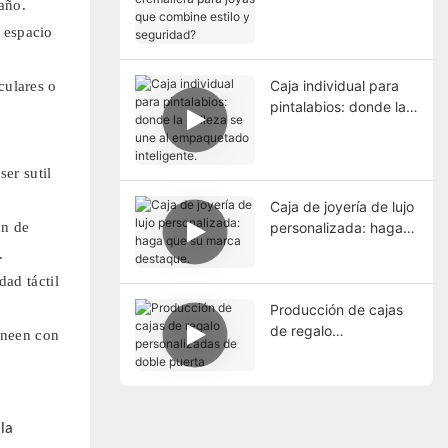
año.
cremallera para joyas
que combine estilo y
 espacio
seguridad?
Caja individual para
culares o
pintalabios: donde la
belleza se une al
empaquetado
inteligente.
er sutil
Caja de joyería de lujo
ón de
personalizada: haga
que su marca
.
destaque.
dad táctil
Producción de cajas
de regalo
lineen con
personalizadas de
doble puerta
la