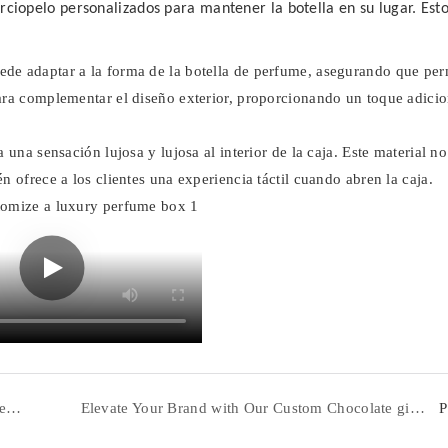
rciopelo personalizados para mantener la botella en su lugar. Est
uede adaptar a la forma de la botella de perfume, asegurando que pe
para complementar el diseño exterior, proporcionando un toque adicio
 una sensación lujosa y lujosa al interior de la caja. Este material no
n ofrece a los clientes una experiencia táctil cuando abren la caja.
CHANGFA Jewelry Box Set | A Perfect Match for Every Precious Piece
Elevate Your Brand with Our Custom Chocolate gift Boxes and Bags packaging
P