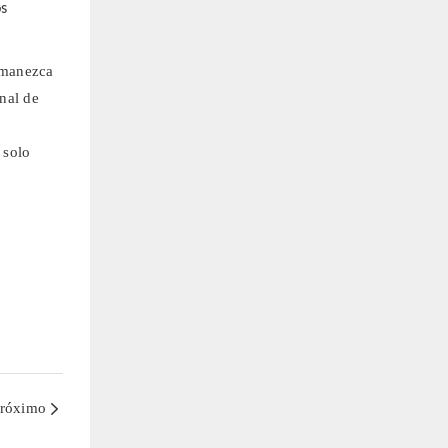
os
rmanezca
nal de
 solo
róximo