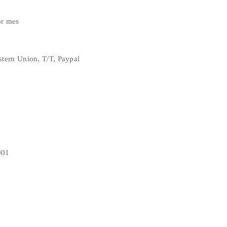
or mes
stern Union, T/T, Paypal
001