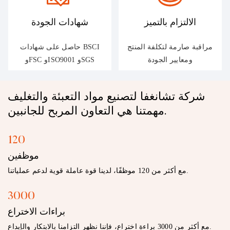
الالتزام بالتميز
شهادات الجودة
مراقبة صارمة لتكلفة المنتج
حاصل على شهادات BSCI
ومعايير الجودة
وFSC وISO9001 وSGS
شركة تشانغفا لتصنيع مواد التعبئة والتغليف
مهمتنا هي التعاون المربح للجانبين.
120
موظفين
︎مع أكثر من 120 موظفًا، لدينا قوة عاملة قوية لدعم عملياتنا.
3000
براءات الاختراع
︎مع أكثر من 3000 براءة اختراع، فإننا نظهر التزامنا بالابتكار والإبداع.