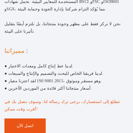
المستخدمة للمعايير البيئية. نحمل شهادات BSCI وFSC وISO9001
وSGS، مما يُؤكد التزام شركتنا بإدارة الجودة وحماية البيئة.
نحن لا نركز فقط على مظهر وجودة منتجاتنا، بل نلتزم أيضًا بتقليل
تأثيرنا على البيئة.
:
مميزاتنا
● لدينا خط إنتاج كامل ومعدات الاختبار.
● لدينا فريقنا الخاص للبحث والتصميم والإنتاج والمبيعات.
● لقد اجتزنا معيار IS0 9001:2015، وهو مستقر وموثوق.
● أسعار منتجاتنا أكثر فائدة من الموردين الآخرين.
نتطلع إلى استفسارك، يرجى ترك رسالة لنا، وسوف نتصل بك في
أقرب وقت ممكن!
اتصل الآن